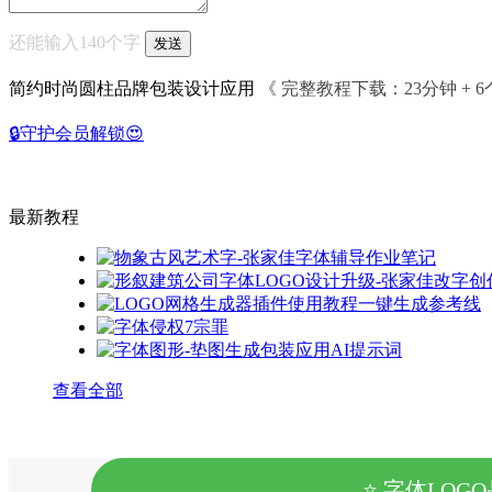
还能输入
140
个字
简约时尚圆柱品牌包装设计应用
《 完整教程
下载
：23分钟 + 
🔒守护会员解锁😍
最新教程
查看全部
⭐ 字体LOG