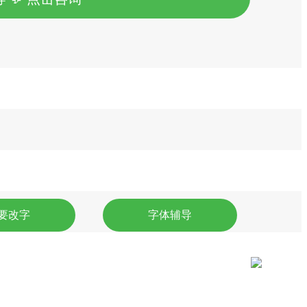
要改字
字体辅导