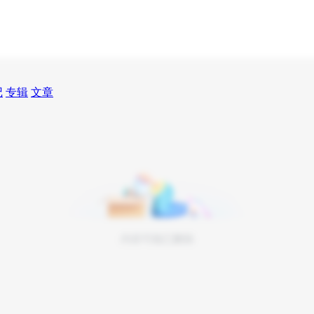
记
专辑
文章