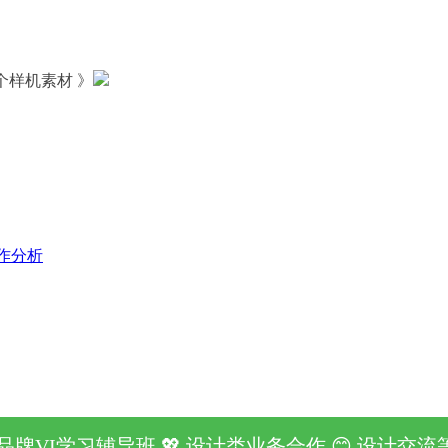
6个样机素材 》
O品牌VI学习辅导班 💖 设计类业务合作 😊 设计交流等