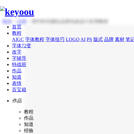
教程
>
品牌
> 简约时尚圆柱品牌包装设计应用教程
首页
教程
AIGC
字体教程
字体技巧
LOGO
AI
PS
版式
品牌
素材
笔
字体72变
改字
字辅导
特战班
作品
知道
表情
百宝箱
作品
教程
作品
知道
经验